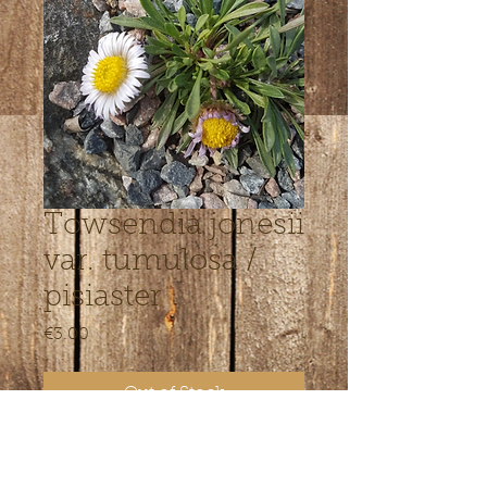
Towsendia jonesii
var. tumulosa /
pisiaster
Price
€3.00
Out of Stock
Vaid paari cm kõrgune suurte õitega
väga varajane õitseja. Päikseline